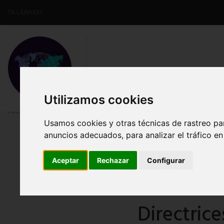
TA LAWYERS
INICIO
SOBRE NOSOTROS
N
Utilizamos cookies
INICIO
NOTICIAS
Directrices para crear una empresa en España
Usamos cookies y otras técnicas de rastreo pa
anuncios adecuados, para analizar el tráfico e
Aceptar
Rechazar
Configurar
Directric