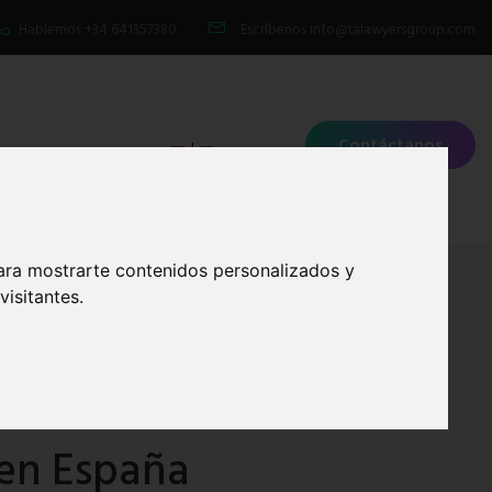
Hablemos
+34 641357380
Escríbenos
info@talawyersgroup.com
Contáctanos
|
IMONIOS
ara mostrarte contenidos personalizados y
isitantes.
 en España